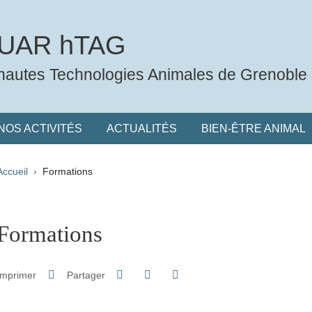
UAR hTAG
hautes Technologies Animales de Grenoble
NOS ACTIVITÉS
ACTUALITÉS
BIEN-ÊTRE ANIMAL
Fil d'Ariane
Accueil
Formations
pale Sidebar
Formations
Partager sur Facebook
Partager sur LinkedIn
Imprimer
Partager
Partager l'URL de cette page