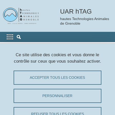
Aller au contenu principal
Gestion des cookies
UAR hTAG
hautes Technologies Animales
de Grenoble
Navigation principale
Navigation principale mobile
Fil d'Ariane
Accueil
Formations
Formations continues
Ce site utilise des cookies et vous donne le
contrôle sur ceux que vous souhaitez activer.
Formations continues
ACCEPTER TOUS LES COOKIES
Partager sur Facebook
Partager sur LinkedIn
Imprimer
Partager
Partager l'URL de cette page
PERSONNALISER
Sites pour trouver des formations continues :
REFUSER TOUS LES COOKIES