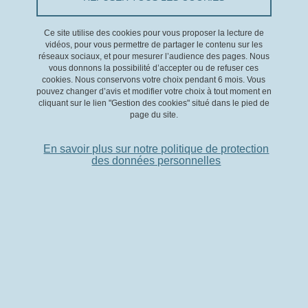
FC3R :
https://www.fc3r.com/formations/index.php#trouver
Ce site utilise des cookies pour vous proposer la lecture de
E-thiX education :
https://www.e-thix.eu/
vidéos, pour vous permettre de partager le contenu sur les
réseaux sociaux, et pour mesurer l’audience des pages. Nous
vous donnons la possibilité d’accepter ou de refuser ces
Uniivo Academy :
https://uniivo.eu/solutions/uniivo-academy
cookies. Nous conservons votre choix pendant 6 mois. Vous
pouvez changer d’avis et modifier votre choix à tout moment en
Science-Animal :
https://www.labscience-academie.eu/nos-
cliquant sur le lien "Gestion des cookies" situé dans le pied de
page du site.
formations/
En savoir plus sur notre politique de protection
CNRS :
https://cnrsformation.cnrs.fr/liste-stages-187-Biologie-
des données personnelles
animale-et-formations-reglementaires.html
Bioscience & Co :
https://biosciencesco.fr/formations/sciences-
de-lanimal/
ETPLAS (module e-learning gratuits en anglais) :
https://etplas.eu/en